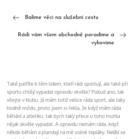
Navigace
Balíme věci na služební cestu
pro
Rádi vám všem obchodně poradíme a
vyhovíme
příspěvek
Také patříte k těm lidem, kteří rádi sportují, ale také při
sportu chtějí vypadat opravdu skvěle? Pokud ano, tak
vítejte v klubu. Já mám totiž velice ráda sport, ale taky
hodně módu, proto jsem si řekla, že když mám ráda
běhání a atletiku, tak bych taky přece u toho mohla
nějak skvěle vypadat. A opravdu nemám ráda, když
někde běhám a plandají na mě volné tepláky. Nelíbí se