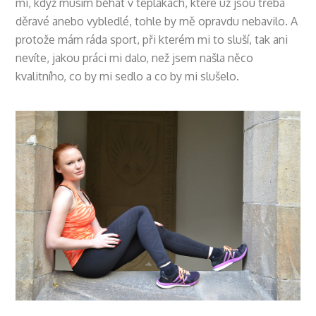
mi, když musím běhat v teplákách, které už jsou třeba
děravé anebo vybledlé, tohle by mě opravdu nebavilo. A
protože mám ráda sport, při kterém mi to sluší, tak ani
nevíte, jakou práci mi dalo, než jsem našla něco
kvalitního, co by mi sedlo a co by mi slušelo.