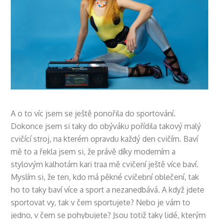
A o to víc jsem se ještě ponořila do sportování.
Dokonce jsem si taky do obýváku pořídila takový malý
cvičící stroj, na kterém opravdu každý den cvičím. Baví
mě to a řekla jsem si, že právě díky moderním a
stylovým kalhotám kari traa mě cvičení ještě více baví.
Myslím si, že ten, kdo má pěkné cvičební oblečení, tak
ho to taky baví více a sport a nezanedbává. A když jdete
sportovat vy, tak v čem sportujete? Nebo je vám to
jedno, v čem se pohybujete? Jsou totiž taky lidé, kterým