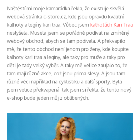
Naštěstí mi moje kamarádka řekla, že existuje skvělá
webová stránka c-store.cz, kde jsou opravdu kvalitní
kalhoty a legíny kari traa. Vůbec jsem
kalhotách Kari Traa
neslyšela. Musela jsem se pořádně podívat na zmíněný
webový obchod, abych se tam podívala. A překvapilo
mě, že tento obchod není jenom pro ženy, kde koupíte
kalhoty kari traa a legíny, ale taky pro muže a taky pro
děti je tady velký výběr. A taky mě velice zaujalo to, že
tam mají různé akce, což jsou prima slevy. A jsou tam
různé věci například na cyklistiku a další sporty. Byla
jsem velice překvapená, tak jsem si řekla, že tento nový
e-shop bude jeden můj z oblíbených.