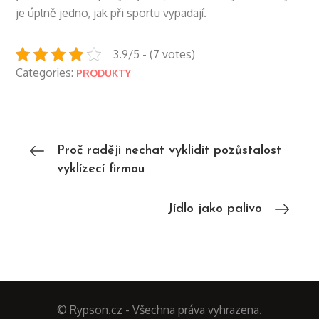
je úplně jedno, jak při sportu vypadají.
3.9/5 - (7 votes)
Categories:
PRODUKTY
Navigace
Proč raději nechat vyklidit pozůstalost
vyklízecí firmou
pro
Jídlo jako palivo
příspěvek
© Rypson.cz - Všechna práva vyhrazena.