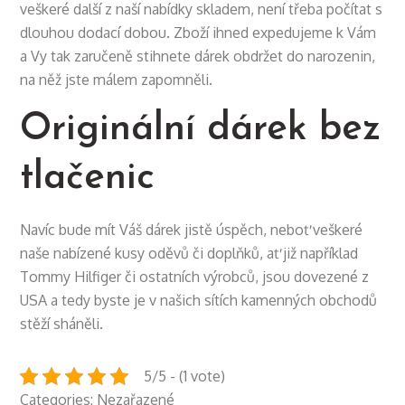
veškeré další z naší nabídky skladem, není třeba počítat s
dlouhou dodací dobou. Zboží ihned expedujeme k Vám
a Vy tak zaručeně stihnete dárek obdržet do narozenin,
na něž jste málem zapomněli.
Originální dárek bez
tlačenic
Navíc bude mít Váš dárek jistě úspěch, neboť veškeré
naše nabízené kusy oděvů či doplňků, ať již například
Tommy Hilfiger
či ostatních výrobců, jsou dovezené z
USA a tedy byste je v našich sítích kamenných obchodů
stěží sháněli.
5/5 - (1 vote)
Categories: Nezařazené