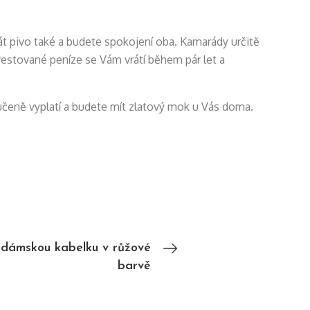
t pivo také a budete spokojení oba. Kamarády určitě
Investované peníze se Vám vrátí během pár let a
aručeně vyplatí a budete mít zlatový mok u Vás doma.
u dámskou kabelku v růžové
barvě