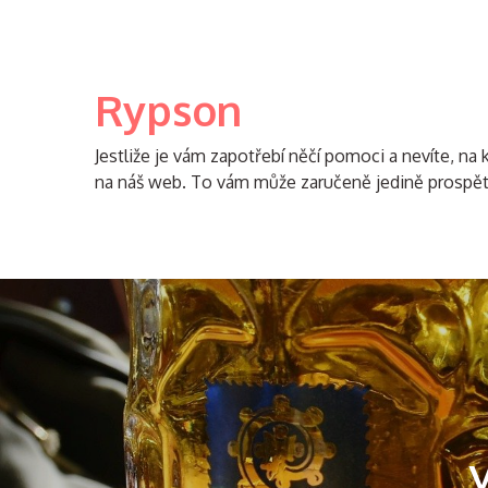
Skip
to
content
Rypson
Jestliže je vám zapotřebí něčí pomoci a nevíte, na k
na náš web. To vám může zaručeně jedině prospět
V