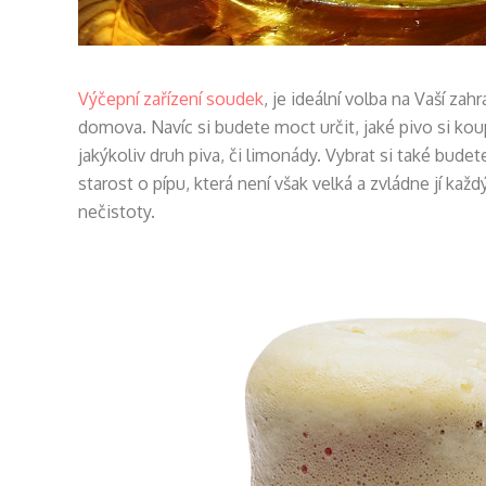
Výčepní zařízení soudek
, je ideální volba na Vaší z
domova. Navíc si budete moct určit, jaké pivo si ko
jakýkoliv druh piva, či limonády. Vybrat si také bud
starost o pípu, která není však velká a zvládne jí ka
nečistoty.