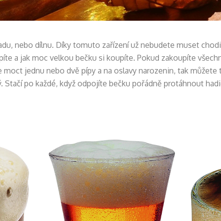
ahradu, nebo dílnu. Díky tomuto zařízení už nebudete muset cho
upíte a jak moc velkou bečku si koupíte. Pokud zakoupíte všech
ete moct jednu nebo dvě pípy a na oslavy narozenin, tak můžete 
ždý. Stačí po každé, když odpojíte bečku pořádně protáhnout hadic