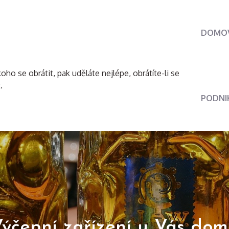
DOMO
oho se obrátit, pak uděláte nejlépe, obrátíte-li se
.
PODNI
ýčepní zařízení u Vás do