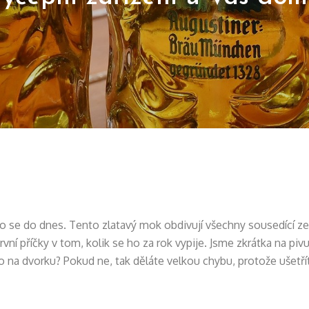
o se do dnes. Tento zlatavý mok obdivují všechny sousedící z
í příčky v tom, kolik se ho za rok vypije. Jsme zkrátka na pi
o na dvorku? Pokud ne, tak děláte velkou chybu, protože ušetřít