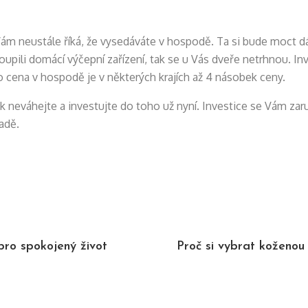
ám neustále říká, že vysedáváte v hospodě. Ta si bude moct dá
 koupili domácí výčepní zařízení, tak se u Vás dveře netrhnou. 
o cena v hospodě je v některých krajích až 4 násobek ceny.
 tak neváhejte a investujte do toho už nyní. Investice se Vám z
adě.
pro spokojený život
Proč si vybrat koženo