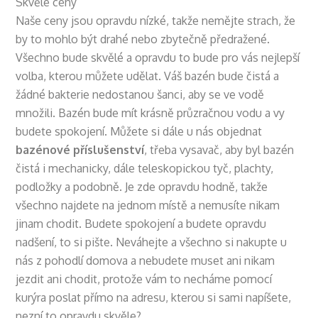
Skvělé ceny
Naše ceny jsou opravdu nízké, takže nemějte strach, že
by to mohlo být drahé nebo zbytečně předražené.
Všechno bude skvělé a opravdu to bude pro vás nejlepší
volba, kterou můžete udělat. Váš bazén bude čistá a
žádné bakterie nedostanou šanci, aby se ve vodě
množili. Bazén bude mít krásně průzračnou vodu a vy
budete spokojení. Můžete si dále u nás objednat
bazénové příslušenství
, třeba vysavač, aby byl bazén
čistá i mechanicky, dále teleskopickou tyč, plachty,
podložky a podobně. Je zde opravdu hodně, takže
všechno najdete na jednom místě a nemusíte nikam
jinam chodit. Budete spokojení a budete opravdu
nadšení, to si pište. Neváhejte a všechno si nakupte u
nás z pohodlí domova a nebudete muset ani nikam
jezdit ani chodit, protože vám to necháme pomocí
kurýra poslat přímo na adresu, kterou si sami napíšete,
nezní to opravdu skvěle?