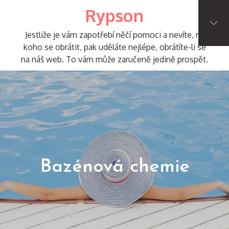
Skip
Rypson
to
content
Jestliže je vám zapotřebí něčí pomoci a nevíte, na
koho se obrátit, pak uděláte nejlépe, obrátíte-li se
na náš web. To vám může zaručeně jedině prospět.
Bazénová chemie