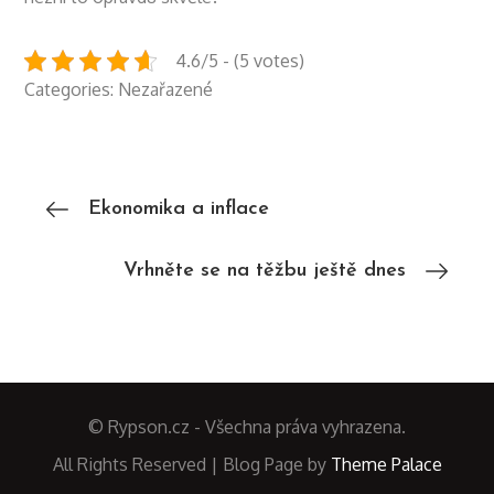
4.6/5 - (5 votes)
Categories: Nezařazené
Navigace
Ekonomika a inflace
pro
Vrhněte se na těžbu ještě dnes
příspěvek
© Rypson.cz - Všechna práva vyhrazena.
All Rights Reserved | Blog Page by
Theme Palace