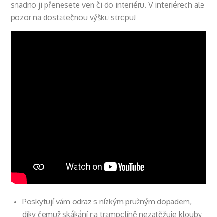
snadno ji přenesete ven či do interiéru. V interiérech ale
pozor na dostatečnou výšku stropu!
Poskytují vám odraz s nízkým pružným dopadem,
díky čemuž skákání na trampolíně nezatěžuje klouby