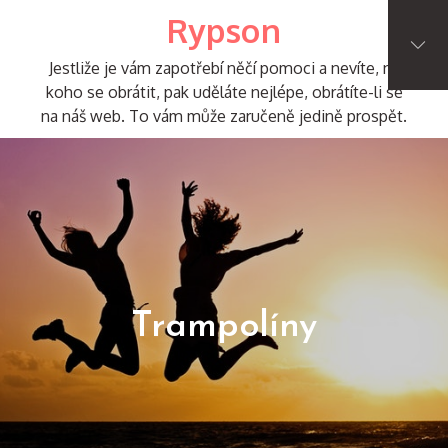
Skip
Rypson
to
content
Jestliže je vám zapotřebí něčí pomoci a nevíte, na
koho se obrátit, pak uděláte nejlépe, obrátíte-li se
na náš web. To vám může zaručeně jedině prospět.
Trampolíny