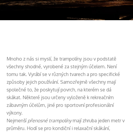
Mnoho z nás si myslí, že trampolíny jsou v podstatě
všechny shodné, vyrobené za stejným účelem. Není
tomu tak. Vyrábí se v různých tvarech a pro specifické
způsoby jejich používání. Samozřejmě všechny mají
společné to, že poskytují povrch, na kterém se dá
skákat. Některé jsou určeny vyloženě k rekreačním
zábavným účelům, jiné pro sportovní profesionální
výkony.
Nejmenší
přenosné trampolíny
mají zhruba jeden metr v
průměru. Hodí se pro kondiční i relaxační skákání,