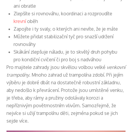
ani obratle
Zlepšíte si rovnováhu, koordinaci a rozproudíte
krevní
oběh
Zapojíte i ty svaly, o kterých ani nevíte, že je máte
Můžete přidat stabilizační tyč pro snazší udržení
rovnováhy
Skákání zlepšuje náladu, je to skvělý druh pohybu
pro kondiční cvičení či pro boj s nadváhou
Pro majitele zahrady jsou skvělou volbou velké
venkovní
trampolíny
. Mnoho zahrad už trampolína zdobí. Při jejím
výběru je dobré dbát na dostatečně robustní základnu,
aby nedošlo k převrácení. Protože jsou umístěné venku,
je třeba, aby rámy a pružiny odolávaly korozi a
nepříznivým povětrnostním vlivům. Samozřejmě, že
nejvíce si užijí trampolínu děti, zejména pokud se jich
sejde více.