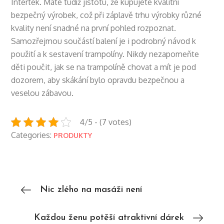
Intertek. Máte tudíž jistotu, že kupujete kvalitní
bezpečný výrobek, což při záplavě trhu výrobky různé
kvality není snadné na první pohled rozpoznat.
Samozřejmou součástí balení je i podrobný návod k
použití a k sestavení trampolíny. Nikdy nezapomeňte
děti poučit, jak se na trampolíně chovat a mít je pod
dozorem, aby skákání bylo opravdu bezpečnou a
veselou zábavou.
4/5 - (7 votes)
Categories:
PRODUKTY
Navigace
Nic zlého na masáži není
pro
Každou ženu potěší atraktivní dárek