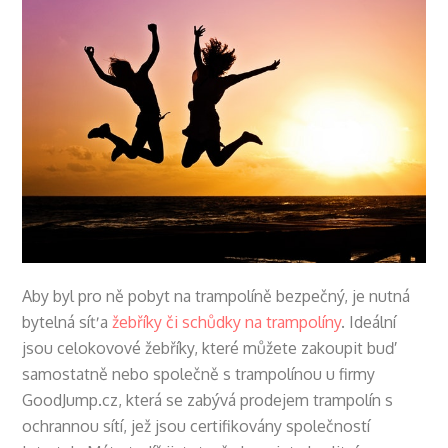
Aby byl pro ně pobyt na trampolíně bezpečný, je nutná
bytelná síť a
žebříky či schůdky na trampolíny
. Ideální
jsou celokovové žebříky, které můžete zakoupit buď
samostatně nebo společně s trampolínou u firmy
GoodJump.cz, která se zabývá prodejem trampolín s
ochrannou sítí, jež jsou certifikovány společností