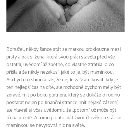
Bohužel, někdy šance stát se matkou proklouzne mezi
prsty a pak si žena, která svou práci stavěla před vše
ostatní, uvědomí až zpětně, co vlastně ztratila, o co
přišla a že nikdy nezakusí, jaké to je, být maminkou.
Asi bych to shrnula tak, že nejde zaškatulkovat, kdy je
ten nejlepší čas na dítě, ale rozhodně bychom měly být
zdravé, mít po boku partnera, který se dokáže o rodinu
postarat nejen po finanční stránce, mít nějaké zázemí,
ale hlavně si včas uvědomit, že „potom“ už může být
třeba pozdě. A tomu pocitu, dát život člověku a stát se
maminkou se nevyrovná nic na světě.