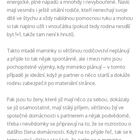
energické, plné nápadů a mnohdy i nevybouřené. Navíc
mají vesměs i ještě vitální rodiče, kteří nenechají svoje
dítě ve štychu a vždy nabídnou pomocnou ruku a mohou
si tak naplno užít i vnoučátka (pokud tedy rodina nesdílí
byt 1+1, takže tam není k hnutí).
Takto mladé maminky si většinou rodičovství neplánují
a přijde to tak nějak spontánně, ale i mezi nimi jsou
pochopitelně výjimky, kdy miminko plánují – v tomto
případě je ideální, když je partner o něco starší a dokáže
rodinu zabezpečit po materiální stránce.
Pak jsou tu ženy, které již mají něco za sebou, dokázaly
se již osamostatnit, mají stálý příjem, většinou žijí ve
společné domácnosti s partnerem a nějak podvědomě,
třeba i nevědomky se připravují na to, že se rozrostou o
dalšího člena domácnosti. Když na to přijde řeč, tak se k