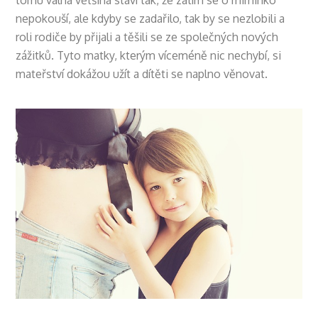
tomu valná většina staví tak, že zatím se o miminko
nepokouší, ale kdyby se zadařilo, tak by se nezlobili a
roli rodiče by přijali a těšili se ze společných nových
zážitků. Tyto matky, kterým víceméně nic nechybí, si
mateřství dokážou užít a dítěti se naplno věnovat.