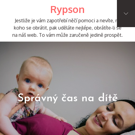
Skip
Rypson
to
content
Jestliže je vám zapotřebí něčí pomoci a nevíte, na
koho se obrátit, pak uděláte nejlépe, obrátíte-li se
na náš web. To vám může zaručeně jedině prospět.
Správný čas na dítě