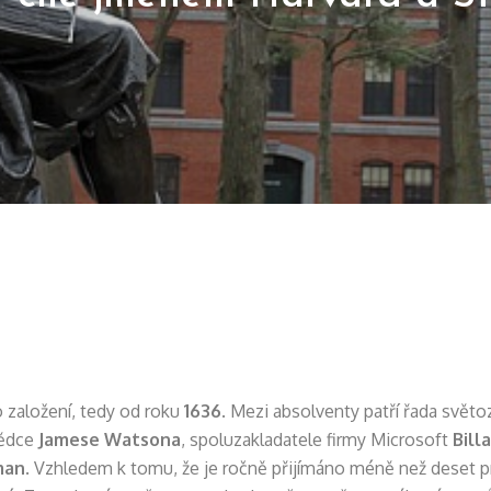
ho založení, tedy od roku
1636
. Mezi absolventy patří řada svě
vědce
Jamese Watsona
, spoluzakladatele firmy Microsoft
Bill
man
. Vzhledem k tomu, že je ročně přijímáno méně než deset p