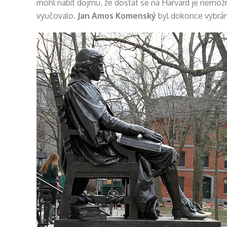
mohl nabít dojmu, že dostat se na Harvard je nemo
vyučovalo.
Jan Amos Komenský
byl dokonce vybrán,