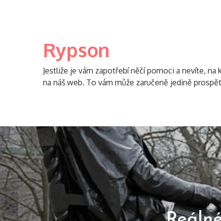
Skip
to
content
Rypson
Jestliže je vám zapotřebí něčí pomoci a nevíte, na k
na náš web. To vám může zaručeně jedině prospět
Reálné