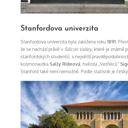
Stanfordova univerzita
Stanfordova univerzita byla založena roku
1891
. Přes
že se nachází právě v
Silicon Valley
, které je známé 
stanfordských studentů, s největší pravděpodobnos
kosmonautka
Sally Rideová
, hvězda „Vetřelců“
Sig
Stanford také není nemožné. Podle statistik je česk