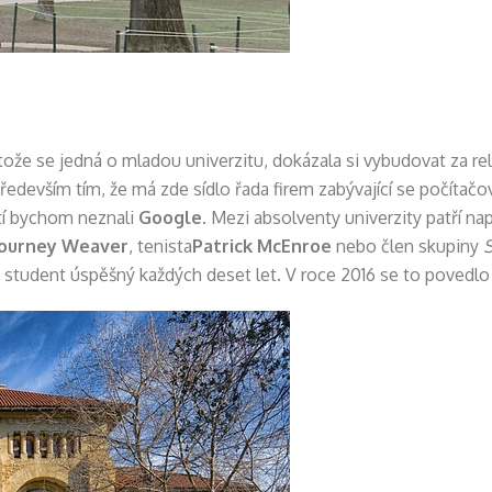
tože se jedná o mladou univerzitu, dokázala si vybudovat za rel
především tím, že má zde sídlo řada firem zabývající se počítač
tí bychom neznali
Google
. Mezi absolventy univerzity patří na
ourney Weaver
, tenista
Patrick McEnroe
nebo člen skupiny
ý student úspěšný každých deset let. V roce 2016 se to povedl