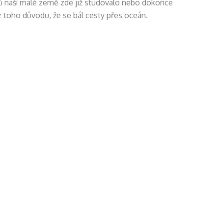
ů naší malé země zde již studovalo nebo dokonce
z toho důvodu, že se bál cesty přes oceán.