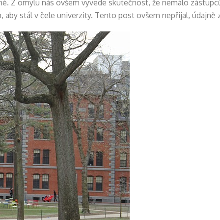
žné. Z omylu nás ovšem vyvede skutečnost, že nemálo zástupc
 aby stál v čele univerzity. Tento post ovšem nepřijal, údajně 