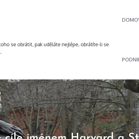
DOMO
oho se obrátit, pak uděláte nejlépe, obrátíte-li se
.
PODNI
 cíle jménem Harvard a S