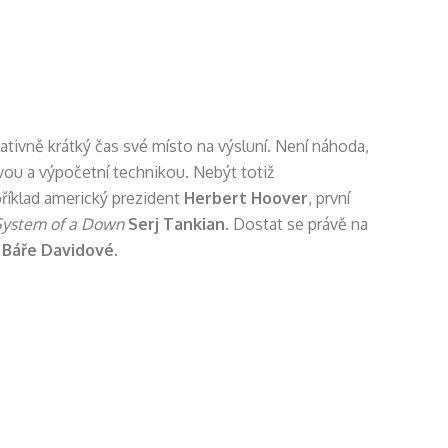
ativně krátký čas své místo na výsluní. Není náhoda,
ovou a výpočetní technikou. Nebýt totiž
příklad americký prezident
Herbert Hoover
, první
System of a Down
Serj Tankian
. Dostat se právě na
o
Báře Davidové
.