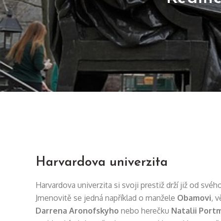
Harvardova univerzita
Harvardova univerzita si svoji prestiž drží již od své
Jmenovitě se jedná například o manžele
Obamovi
, 
Darrena Aronofskyho
nebo herečku
Natalii Port