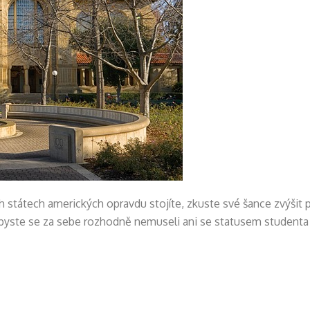
h státech amerických opravdu stojíte, zkuste své šance zvýšit 
t byste se za sebe rozhodně nemuseli ani se statusem student