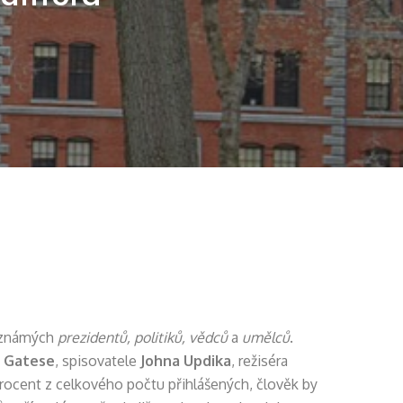
toznámých
prezidentů, politiků, vědců
a
umělců
.
a Gatese
, spisovatele
Johna Updika
, režiséra
rocent z celkového počtu přihlášených, člověk by