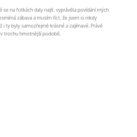
é se na fotkách daly najít, vyprávěla povídání mých
nesmírná zábava a musím říct, že jsem si nikdy
ž i ty byly samozřejmě krásné a zajímavé. Právě
at v trochu hmotnější podobě.