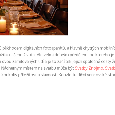
 S příchodem digitálních fotoaparátů, a hlavně chytrých mobiln
žiku našeho života. Ale velmi dobrým předělem, od kterého je m
í dvou zamilovaných lidí a je to začátek jejich společné cesty
. Nádherným místem na svatbu může být
Svatby Znojmo, Svat
akoukoliv příležitost a slavnost. Kouzlo tradiční venkovské st