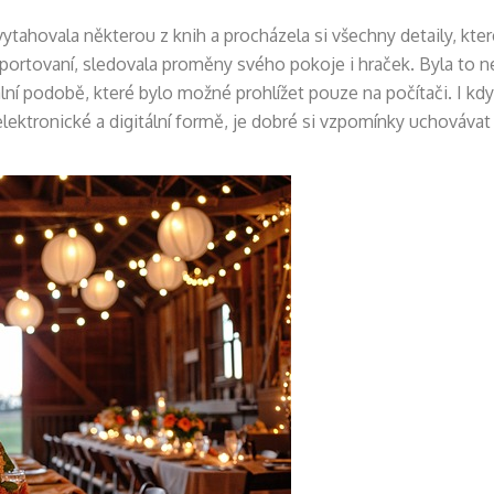
ytahovala některou z knih a procházela si všechny detaily, kter
vysportovaní, sledovala proměny svého pokoje i hraček. Byla to 
ní podobě, které bylo možné prohlížet pouze na počítači. I kdy
e elektronické a digitální formě, je dobré si vzpomínky uchováv