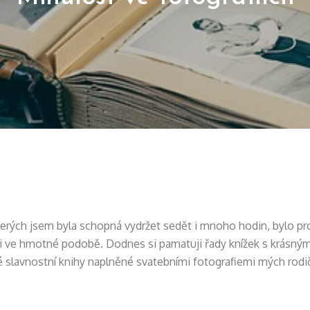
terých jsem byla schopná vydržet sedět i mnoho hodin, bylo proh
i ve hmotné podobě. Dodnes si pamatuji řady knížek s krásnými
sné slavnostní knihy naplněné svatebními fotografiemi mých rod