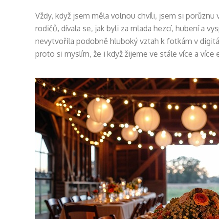
Vždy, když jsem měla volnou chvíli, jsem si porůznu v
rodičů, dívala se, jak byli za mlada hezcí, hubení a 
nevytvořila podobně hluboký vztah k fotkám v digitál
proto si myslím, že i když žijeme ve stále více a víc