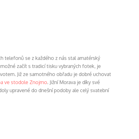
ích telefonů se z každého z nás stal amatérský
ožné začít s tradicí tisku vybraných fotek, je
 životem. Již ze samotného obřadu je dobré uchovat
ba ve stodole Znojmo
. Jižní Morava je díky své
odoly upravené do dnešní podoby ale celý svatební