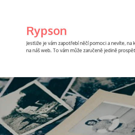
Skip
to
content
Rypson
Jestliže je vám zapotřebí něčí pomoci a nevíte, na k
na náš web. To vám může zaručeně jedině prospět