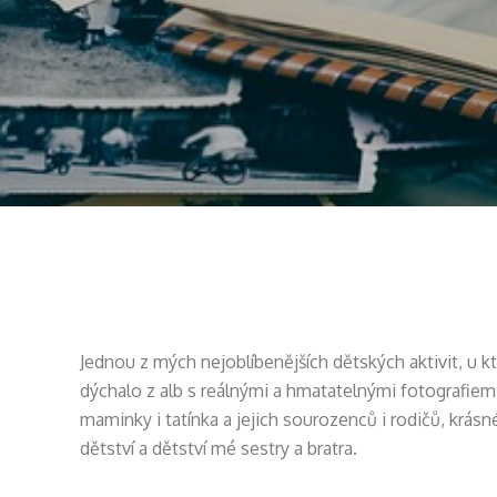
Jednou z mých nejoblíbenějších dětských aktivit, u k
dýchalo z alb s reálnými a hmatatelnými fotografiem
maminky i tatínka a jejich sourozenců i rodičů, krá
dětství a dětství mé sestry a bratra.