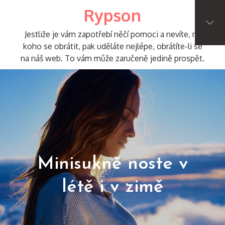
Skip
Rypson
to
content
Jestliže je vám zapotřebí něčí pomoci a nevíte, na
koho se obrátit, pak uděláte nejlépe, obrátíte-li se
na náš web. To vám může zaručeně jedině prospět.
Minisukně noste v
létě i v zimě