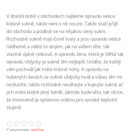
V dnešní době v obchodech najdeme opravdu velice
krásné sukně, takže není o ně nouze. Takže stačí přijít
do obchodu a podívat se na nějakou sexy sukni.
Rozhodně sukně mají různé tvary a jsou opravdu velice
nádherné a udělá to dojem, jak na vašem těle, tak
vlastně úplně celkově. A opravdu žena, která je štíhlá tak
opravdu vždycky je sukně tím nejlepší. Uvidíte, že každý
vám pochválí jak máte krásné nohy. A opravdu na
hubených ženách se sukně vždycky hodí a vůbec tím nic
nezkazíte, takže rozhodně neváhejte a kupujte sukně ať
jich máte klidně plný šatník. Jakmile bude léto, tak vězte,
že minisukně je správnou volbou pro vysoké teplotní
stupně.
Categories:
MÓDA