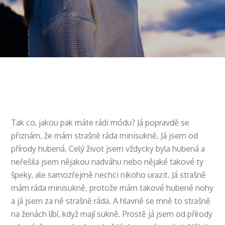
Tak co, jakou pak máte rádi módu? Já popravdě se
přiznám, že mám strašně ráda minisukně. Já jsem od
přírody hubená. Celý život jsem vždycky byla hubená a
neřešila jsem nějakou nadváhu nebo nějaké takové ty
špeky, ale samozřejmě nechci nikoho urazit. Já strašně
mám ráda minisukně, protože mám takové hubené nohy
a já jsem za ně strašně ráda. A hlavně se mně to strašně
na ženách líbí, když mají sukně. Prostě já jsem od přírody