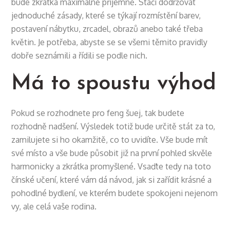
bude zkrátka maximálně příjemně. Stačí dodržovat
jednoduché zásady, které se týkají rozmístění barev,
postavení nábytku, zrcadel, obrazů anebo také třeba
květin. Je potřeba, abyste se se všemi těmito pravidly
dobře seznámili a řídili se podle nich.
Má to spoustu výhod
Pokud se rozhodnete pro feng šuej, tak budete
rozhodně nadšení. Výsledek totiž bude určitě stát za to,
zamilujete si ho okamžitě, co to uvidíte. Vše bude mít
své místo a vše bude působit již na první pohled skvěle
harmonicky a zkrátka promyšlené. Vsaďte tedy na toto
čínské učení, které vám dá návod, jak si zařídit krásné a
pohodlné bydlení, ve kterém budete spokojeni nejenom
vy, ale celá vaše rodina.