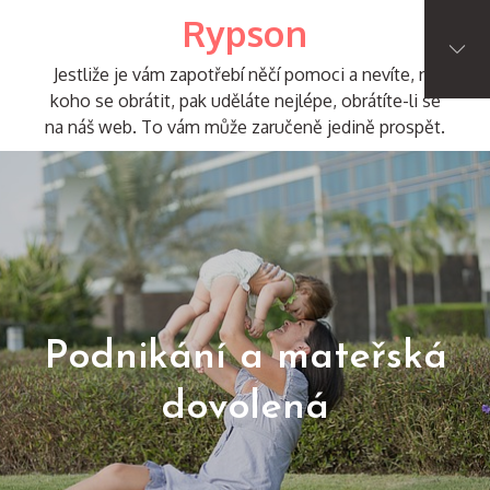
Skip
Rypson
to
content
Jestliže je vám zapotřebí něčí pomoci a nevíte, na
koho se obrátit, pak uděláte nejlépe, obrátíte-li se
na náš web. To vám může zaručeně jedině prospět.
Podnikání a mateřská
dovolená