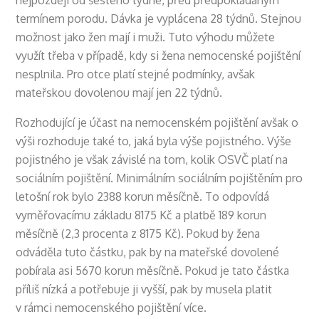
nejpozději od šestého týdne, před předpokládaným
termínem porodu. Dávka je vyplácena 28 týdnů. Stejnou
možnost jako žen mají i muži. Tuto výhodu můžete
využít třeba v případě, kdy si žena nemocenské pojištění
nesplnila. Pro otce platí stejné podmínky, avšak
mateřskou dovolenou mají jen 22 týdnů.
Rozhodující je účast na nemocenském pojištění avšak o
výši rozhoduje také to, jaká byla výše pojistného. Výše
pojistného je však závislé na tom, kolik OSVČ platí na
sociálním pojištění. Minimálním sociálním pojištěním pro
letošní rok bylo 2388 korun měsíčně. To odpovídá
vyměřovacímu základu 8175 Kč a platbě 189 korun
měsíčně (2,3 procenta z 8175 Kč). Pokud by žena
odváděla tuto částku, pak by na mateřské dovolené
pobírala asi 5670 korun měsíčně. Pokud je tato částka
příliš nízká a potřebuje ji vyšší, pak by musela platit
v rámci nemocenského pojištění více.