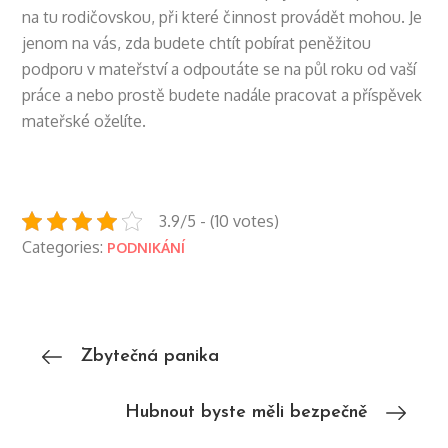
na tu rodičovskou, při které činnost provádět mohou. Je
jenom na vás, zda budete chtít pobírat peněžitou
podporu v mateřství a odpoutáte se na půl roku od vaší
práce a nebo prostě budete nadále pracovat a příspěvek
mateřské oželíte.
3.9/5 - (10 votes)
Categories:
PODNIKÁNÍ
Navigace
Zbytečná panika
pro
Hubnout byste měli bezpečně