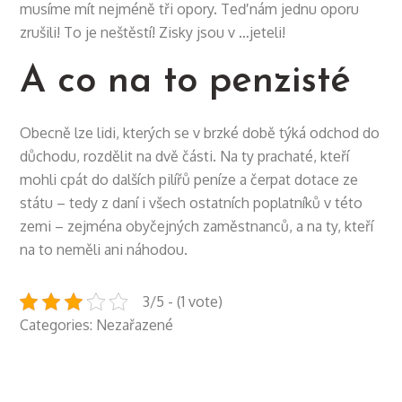
musíme mít nejméně tři opory. Teď nám jednu oporu
zrušili! To je neštěstí! Zisky jsou v …jeteli!
A co na to penzisté
Obecně lze lidi, kterých se v brzké době týká
odchod do
důchodu
, rozdělit na dvě části. Na ty prachaté, kteří
mohli cpát do dalších pilířů peníze a čerpat dotace ze
státu – tedy z daní i všech ostatních poplatníků v této
zemi – zejména obyčejných zaměstnanců, a na ty, kteří
na to neměli ani náhodou.
3/5 - (1 vote)
Categories: Nezařazené