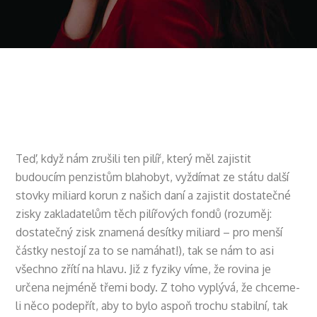
Teď, když nám zrušili ten pilíř, který měl zajistit
budoucím penzistům blahobyt, vyždímat ze státu další
stovky miliard korun z našich daní a zajistit dostatečné
zisky zakladatelům těch pilířových fondů (rozuměj:
dostatečný zisk znamená desítky miliard – pro menší
částky nestojí za to se namáhat!), tak se nám to asi
všechno zřítí na hlavu. Již z fyziky víme, že rovina je
určena nejméně třemi body. Z toho vyplývá, že chceme-
li něco podepřít, aby to bylo aspoň trochu stabilní, tak