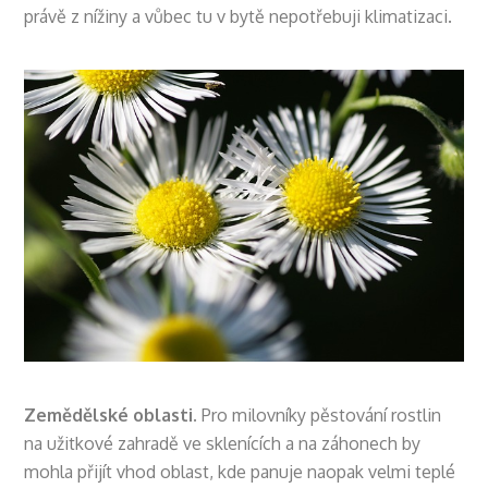
právě z nížiny a vůbec tu v bytě nepotřebuji klimatizaci.
Zemědělské oblasti.
Pro milovníky pěstování rostlin
na užitkové zahradě ve sklenících a na záhonech by
mohla přijít vhod oblast, kde panuje naopak velmi teplé