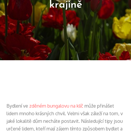
krajině
Bydlení ve
zděném bungalovu na klíč
může přinášet
lidem mnoho krásných chvil. Velmi však záleží na tom, v
jaké lokalitě dům necháte postavit. Následující tipy jsou
určené lidem, kteří mají zájem tímto způsobem bydlet a