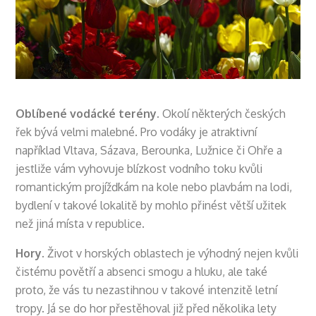
Oblíbené vodácké terény.
Okolí některých českých
řek bývá velmi malebné. Pro vodáky je atraktivní
například Vltava, Sázava, Berounka, Lužnice či Ohře a
jestliže vám vyhovuje blízkost vodního toku kvůli
romantickým projížďkám na kole nebo plavbám na lodi,
bydlení v takové lokalitě by mohlo přinést větší užitek
než jiná místa v republice.
Hory.
Život v horských oblastech je výhodný nejen kvůli
čistému povětří a absenci smogu a hluku, ale také
proto, že vás tu nezastihnou v takové intenzitě letní
tropy. Já se do hor přestěhoval již před několika lety