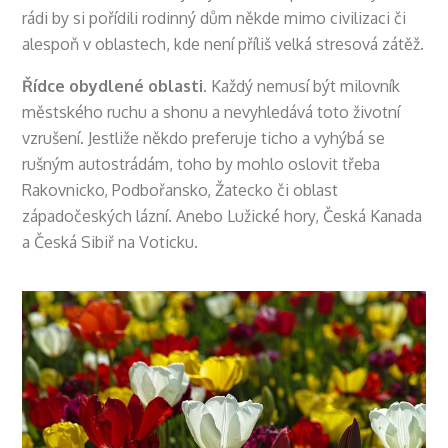
rádi by si pořídili rodinný dům někde mimo civilizaci či
alespoň v oblastech, kde není příliš velká stresová zátěž.
Řídce obydlené oblasti.
Každý nemusí být milovník
městského ruchu a shonu a nevyhledává toto životní
vzrušení. Jestliže někdo preferuje ticho a vyhýbá se
rušným autostrádám, toho by mohlo oslovit třeba
Rakovnicko, Podbořansko, Žatecko či oblast
západočeských lázní. Anebo Lužické hory, Česká Kanada
a Česká Sibiř na Voticku.