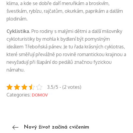
klima, a kde se dobře daří meruňkám a broskvím,
švestkám, rybízu, rajčatům, okurkám, paprikám a dalším
plodinám.
Cyklistika.
Pro rodiny s malými dětmi a další milovníky
cykloturistiky by mohla k bydlení být pomyslným
ideálem Třeboňská pánev. Je tu řada krásných cyklotras,
které směřují převážně po rovině romantickou krajinou a
nevyžadují při šlapání do pedálů značnou fyzickou
námahu.
3.5/5 - (2 votes)
Categories:
DOMOV
Navigace
Nový život začíná cvičením